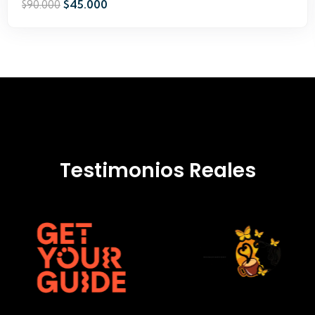
Plan Jovenes del 
$
33.000
$
49.999
Testimonios Reales